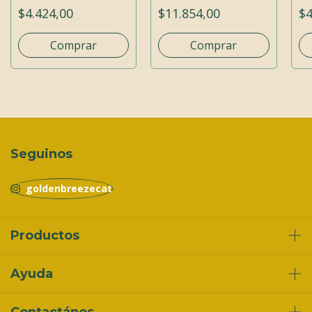
Breeze Talco De
Golden Breeze
Go
$4.424,00
$11.854,00
$4
Bebe
Manzana
Seguinos
Productos
Ayuda
Contactános