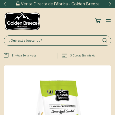
🏭 Venta Directa de Fábrica - Golden Breeze
Envíos a Zona Norte
3 Cuotas Sin Interés