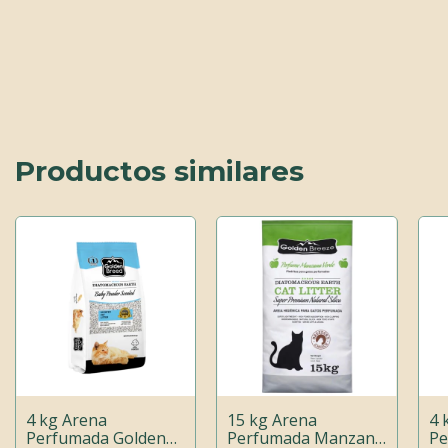
Productos similares
4 kg Arena
15 kg Arena
4 
Perfumada Golden
Perfumada Manzana
Pe